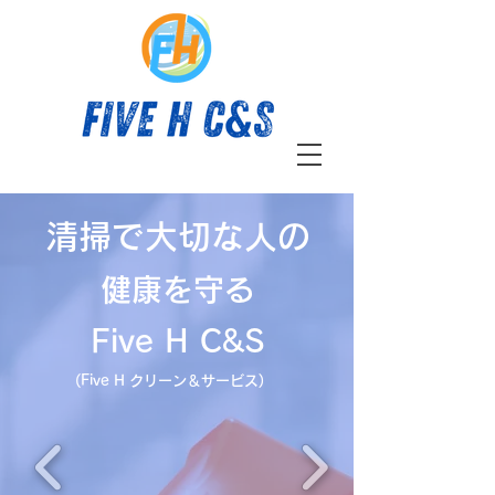
TEL:
03-6684-9725
​清掃で大切な人の
​健康を守る
​Five H C&S
(Five H クリーン＆サービス)