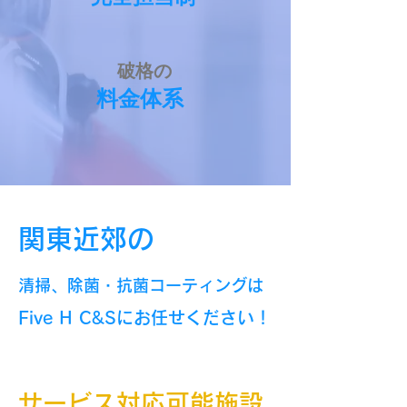
​破格の
​料金体系
​関東近郊の
​清掃、除菌・抗菌コーティングは
​Five H C&Sにお任せください！
​サービス対応可能施設