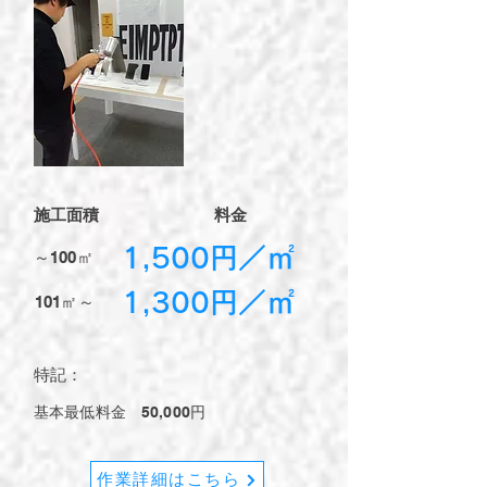
​施工面積
​料金
​1,500円／㎡
～100㎡​
​1,300円／㎡
101㎡​～
​特記：
​基本最低料金 50,000円
作業詳細はこちら