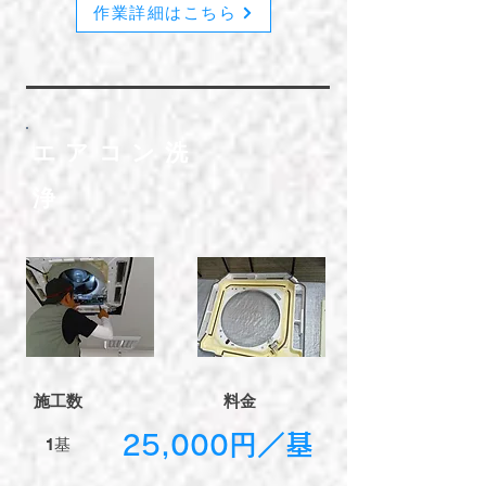
作業詳細はこちら
​エアコン洗
浄
​施工数
​料金
​25,000円／基
​1基