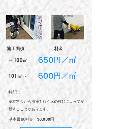
​床洗浄
​施工面積
​料金
​650円／㎡
～100㎡​
​600円／㎡
101㎡​～
​特記：
​基本料金から清掃を行う床の種類によって変
動することがあります。
​基本最低料金 30,000円