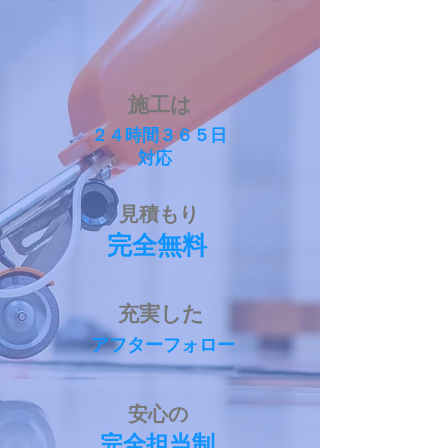
​施工は
​２４時間
３６５日
​対応
​見積もり
​完全無料
​充実した
​アフターフォロー
​安心の
​完全担当制