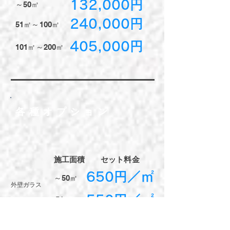
​132,000円
～50㎡​
​240,000円
51㎡～100㎡​
​405,000円
101㎡～200㎡​
​各種オプション
​施工面積
セット​料金
​650円／㎡
～50㎡​
​外壁ガラス
​550円／㎡
51㎡～
​450円／㎡
～50㎡​