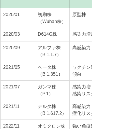
2020/01
初期株
原型株
（Wuhan株）
2020/03
D614G株
感染力増加
2020/09
アルファ株
高感染力
（B.1.1.7）
2021/05
ベータ株
ワクチン逃避
（B.1.351）
傾向
2021/07
ガンマ株
感染力増・再
（P.1）
感染リスク
2021/11
デルタ株
高感染力・重
（B.1.617.2）
症化リスク
2022/11
オミクロン株
強い免疫逃