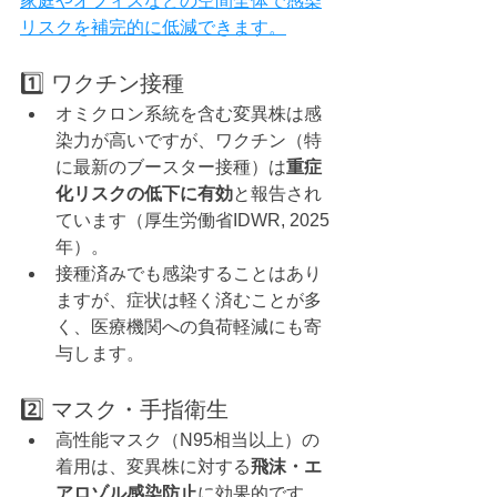
家庭やオフィスなどの空間全体で感染
リスクを補完的に低減できます。
1️⃣ ワクチン接種
オミクロン系統を含む変異株は感
染力が高いですが、ワクチン（特
に最新のブースター接種）は
重症
化リスクの低下に有効
と報告され
ています（厚生労働省IDWR, 2025
年）。
接種済みでも感染することはあり
ますが、症状は軽く済むことが多
く、医療機関への負荷軽減にも寄
与します。
2️⃣ マスク・手指衛生
高性能マスク（N95相当以上）の
着用は、変異株に対する
飛沫・エ
アロゾル感染防止
に効果的です