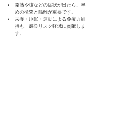
発熱や咳などの症状が出たら、早
めの検査と隔離が重要です。
栄養・睡眠・運動による免疫力維
持も、感染リスク軽減に貢献しま
す。
 参考文献・データ
厚生労働省IDWR, 2025年「週報：
新型コロナウイルス感染症」
NITE（製品評価技術基盤機構）, 
2025年「光触媒によるウイルス不
活化試験」
CDC, 2024年「COVID-19 
Prevention Strategies」