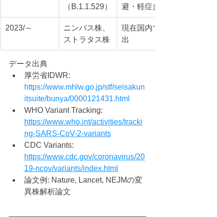
（B.1.1.529）
避・軽症多い
2023/～
ニンバス株、
現在国内で検
ストラタス株
出
データ出典
厚労省IDWR: 
https://www.mhlw.go.jp/stf/seisakun
itsuite/bunya/0000121431.html
WHO Variant Tracking: 
https://www.who.int/activities/tracki
ng-SARS-CoV-2-variants
CDC Variants: 
https://www.cdc.gov/coronavirus/20
19-ncov/variants/index.html
論文例: Nature, Lancet, NEJMの変
異株解析論文