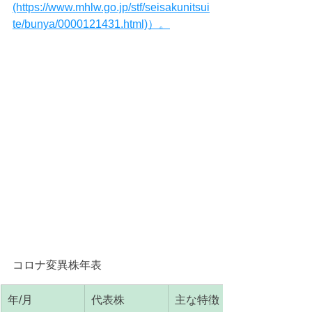
(https://www.mhlw.go.jp/stf/seisakunitsui
te/bunya/0000121431.html)）。
コロナ変異株年表
年/月
代表株
主な特徴